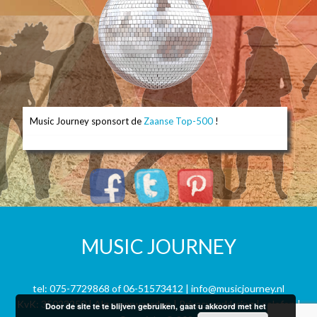
Music Journey sponsort de
Zaanse Top-500
!
MUSIC JOURNEY
tel:
075-7729868
of
06-51573412
|
info@musicjourney.nl
KvK: 35023250 |
Alg. voorwaarden
|
Privacyverklaring
| colofon |
Door de site te te blijven gebruiken, gaat u akkoord met het