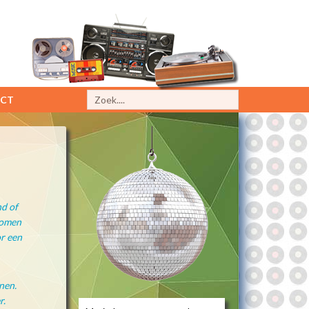
CT
nd of
komen
or een
nen.
r.