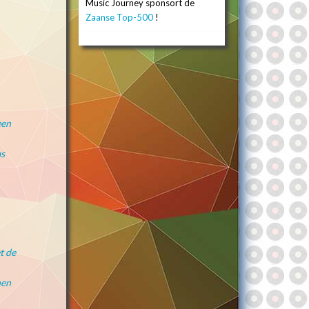
Music Journey sponsort de
Zaanse Top-500
!
een
as
t de
hen