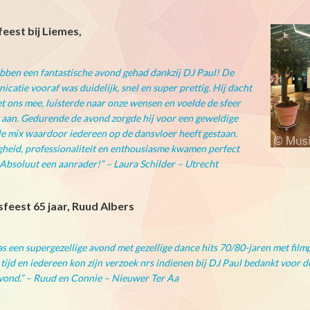
eest bij Liemes,
bben een fantastische avond gehad dankzij DJ Paul! De
catie vooraf was duidelijk, snel en super prettig. Hij dacht
t ons mee, luisterde naar onze wensen en voelde de sfeer
 aan. Gedurende de avond zorgde hij voor een geweldige
e mix waardoor iedereen op de dansvloer heeft gestaan.
gheid, professionaliteit en enthousiasme kwamen perfect
Absoluut een aanrader!” – Laura Schilder – Utrecht
feest 65 jaar, Ruud Albers
s een supergezellige avond met gezellige dance hits 70/80-jaren met film
 tijd en iedereen kon zijn verzoek nrs indienen bij DJ Paul bedankt voor d
vond.” – Ruud en Connie – Nieuwer Ter Aa