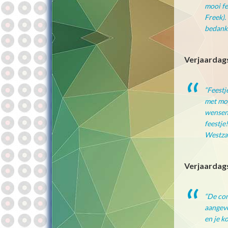
mooi fe
Freek).
bedankt
Verjaardags
“Feestj
met moo
wensen 
feestje
Westza
Verjaardags
“De com
aangeve
en je ko