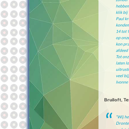
hebben 
klik bi
Paul kr
konden 
14 tot 
op onze
kon pra
afdeed 
Tot onz
laten l
uitrust
veel bi
Ivonne 
Bruiloft, T
“Wij he
Dronten