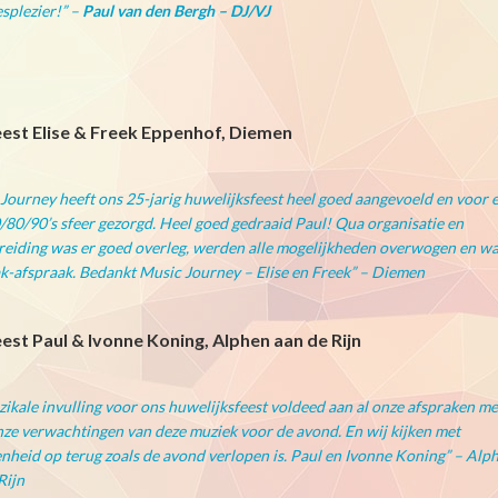
esplezier!” –
Paul van den Bergh – DJ/VJ
est Elise & Freek Eppenhof, Diemen
Journey heeft ons 25-jarig huwelijksfeest heel goed aangevoeld en voor 
0/80/90’s sfeer gezorgd. Heel goed gedraaid Paul! Qua organisatie en
eiding was er goed overleg, werden alle mogelijkheden overwogen en w
k-afspraak. Bedankt Music Journey – Elise en Freek” – Diemen
est Paul & Ivonne Koning, Alphen aan de Rijn
ikale invulling voor ons huwelijksfeest voldeed aan al onze afspraken me
nze verwachtingen van deze muziek voor de avond. En wij kijken met
nheid op terug zoals de avond verlopen is. Paul en Ivonne Koning” – Alp
Rijn