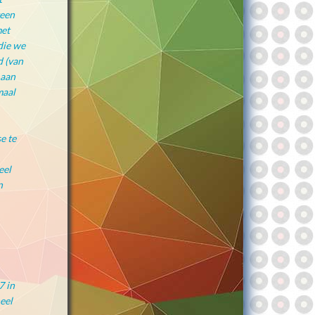
geen
met
die we
d (van
 aan
maal
e te
eel
n
7 in
eel