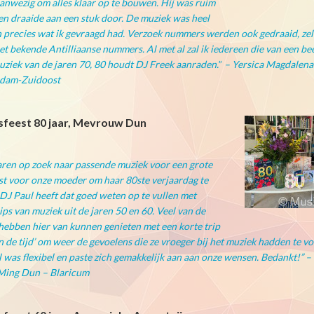
anwezig om alles klaar op te bouwen. Hij was ruim
 en draaide aan een stuk door. De muziek was heel
 precies wat ik gevraagd had. Verzoek nummers werden ook gedraaid, zel
et bekende Antilliaanse nummers. Al met al zal ik iedereen die van een be
ziek van de jaren 70, 80 houdt DJ Freek aanraden.
”
– Yersica Magdalena
dam-Zuidoost
sfeest 80 jaar, Mevrouw Dun
ren op zoek naar pas
sende muz
iek voor een grote
st voor onze moeder om haar 80ste verjaardag te
 DJ Paul heeft dat goed w
eten op te vullen met
ips van muziek uit de jaren 50
en 60. Veel van de
hebben hier van kunnen genieten met een korte trip
in de tijd’ om weer de gevoelens die ze vroeger bij het muziek hadden te vo
 was flexibel en paste zich gemakkelijk aan aan
onze wensen. Bedankt!” –
ing Dun – Blaricum