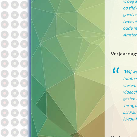
vroeg a
op tijd
goed en
twee ni
oude mu
Amster
Verjaardag
“Wij wa
tuinfee
vieren.
videocl
gasten 
’terug 
DJ Paul
Kwok-M