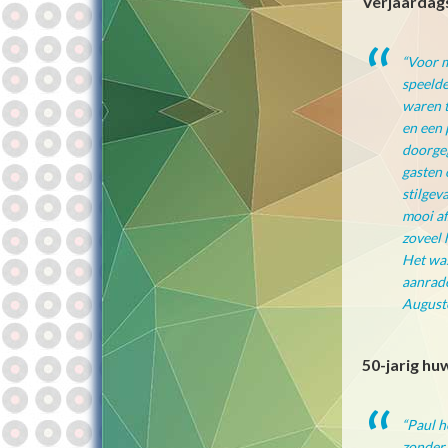
Verjaardags
“Voor m
speelde
waren t
en een 
doorgeg
gasten 
stilgev
mooi af
zoveel 
Het was
aanrade
August
50-jarig hu
“Paul h
zonder 