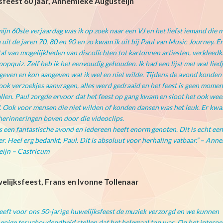
feest 60 jaar, Annemieke Augusteijn
ijn 60ste verjaardag was ik op zoek naar een VJ en het liefst iemand die 
 uit de jaren 70, 80 en 90 en zo kwam ik uit bij Paul van Music Journey. Er
al van mogelijkheden van discolichten tot kartonnen artiesten, verkleedk
popquiz. Zelf heb ik het eenvoudig gehouden. Ik had een lijst met wat lied
even en kon aangeven wat ik wel en niet wilde. Tijdens de avond konden
ook verzoekjes aanvragen, alles werd gedraaid en het feest is geen momen
allen. Paul zorgde ervoor dat het feest op gang kwam en sloot het ook wee
. Ook voor mensen die niet wilden of konden dansen was het leuk. Er kw
herinneringen boven door die videoclips.
 een fantastische avond en iedereen heeft enorm genoten. Dit is echt een
r. Heel erg bedankt, Paul. Dit is absoluut voor herhaling vatbaar.” – Ann
eijn – Castricum
welijksfeest, Frans en Ivonne Tollenaar
eeft voor ons 50-jarige huwelijksfeest de muziek verzorgd en we kunnen
enige terughoudendheid stellen dat het helemaal top was. Op het interne