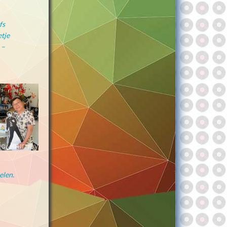
fs
etje
 –
elen.