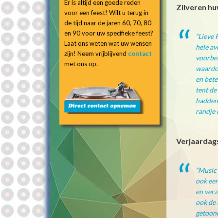
Er is altijd een goede reden
Zilveren hu
voor een feest! Wilt u terug in
de tijd naar de jaren 60, 70, 80
en 90 voor uw specifieke feest?
“
Lieve 
Laat ons weten wat uw wensen
hele av
zijn! Neem vrijblijvend
contact
voorber
met ons op.
waardoo
en bete
tent de
hadden 
randje 
Verjaardags
“Music 
ook een
en verz
ook de 
getoond