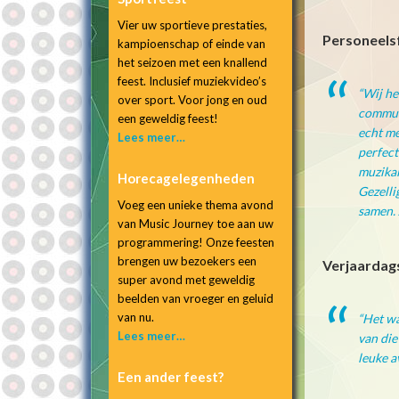
Vier uw sportieve prestaties,
Personeelsf
kampioenschap of einde van
het seizoen met een knallend
feest. Inclusief muziekvideo’s
“
Wij he
over sport. Voor jong en oud
communi
een geweldig feest!
echt me
Lees meer…
perfect
muzikal
Horecagelegenheden
Gezelli
Voeg een unieke thema avond
samen. 
van Music Journey toe aan uw
programmering! Onze feesten
brengen uw bezoekers een
Verjaardags
super avond met geweldig
beelden van vroeger en geluid
van nu.
“
Het wa
Lees meer…
van die
leuke a
Een ander feest?