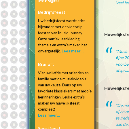
Veel le
Bedrijfsfeest
Uw bedrijfsfeest wordt echt
bijzonder met de videoclip
feesten van Music Journey.
Huwelijksfe
Onze muziek, aankleding,
thema’s en extra’s maken het
onvergetelijk.
Lees meer….
“
Music 
fijne 7
Bruiloft
voorber
afspraa
Vier uw liefde met vrienden en
familie met de muziekvideo’s
van uw keuze. Dans op uw
Huwelijksfe
favoriete klassiekers met mooie
herinneringen. Leuke extra’s
maken uw huwelijksfeest
“
De muz
compleet!
dj en o
Lees meer…
tevrede
aan de 
Sportfeest