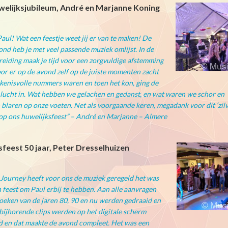
welijksjubileum, André en Marjanne Koning
Paul! Wat een feestje weet jij er van te maken! De
ond heb je met veel passende muziek omlijst. In de
eiding maak je tijd voor een zorgvuldige afstemming
r er op de avond zelf op de juiste momenten zacht
kenisvolle nummers waren en toen het kon, ging de
 lucht in. Wat hebben we gelachen en gedanst, en wat waren we schor en
blaren op onze voeten. Net als voorgaande keren, megadank voor dit ‘zilv
op ons huwelijksfeest” – André en Marjanne – Almere
feest 50 jaar, Peter Dresselhuizen
Journey heeft voor ons de muziek geregeld het was
 feest om Paul erbij te hebben. Aan alle aanvragen
oeken van de jaren 80, 90 en nu werden gedraaid en
bijhorende clips werden op het digitale scherm
 en dat maakte de avond compleet. Het was een