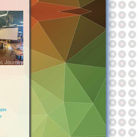
pjes
e