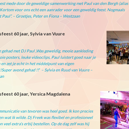
est mede door de geweldige samenwerking met Paul van den Bergh (alias
 Kortom voor ons echt een aanrader voor een geweldig feest. Nogmaals
 Paul”. – Groetjes, Peter en Fiona – Westzaan
feest 60 jaar, Sylvia van Vuure
e gehad met DJ Paul ,Was geweldig, mooie aankleding
ie posters, leuke videoclips, Paul luistert goed naar je
en zet je echt in het middelpunt van eigen
!!Super avond gehad !!
”
– Sylvia en Ruud van Vuure –
an
feest 60 jaar, Yersica Magdalena
municatie van tevoren was heel goed. Ik kon precies
n wat ik wilde. Dj Freek was flexibel en profesioneel
n veel extra’s erbij bestellen. Op de dag zelf was hij