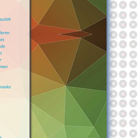
muziek
leren
jes
 de
t
r
amen
emieke
t