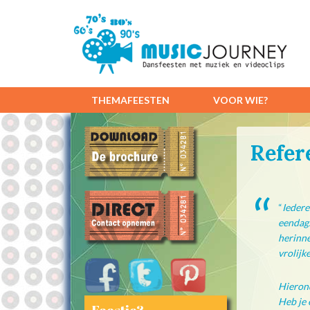
THEMAFEESTEN
VOOR WIE?
Refer
“
Iedere
eendags
herinne
vrolijk
Hierond
Heb je 
Feestje?