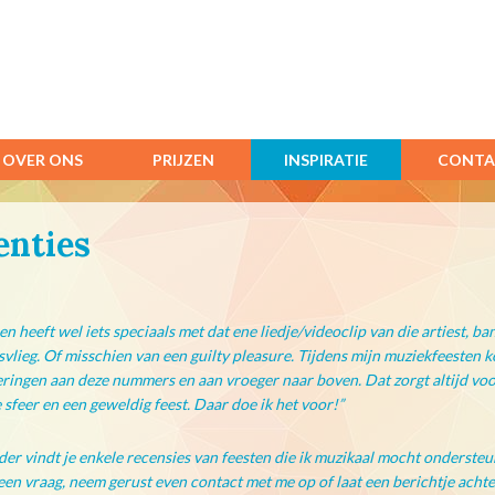
OVER ONS
PRIJZEN
INSPIRATIE
CONTA
enties
en heeft wel iets speciaals met dat ene liedje/videoclip van die artiest, ba
vlieg. Of misschien van een guilty pleasure. Tijdens mijn muziekfeesten 
ringen aan deze nummers en aan vroeger naar boven. Dat zorgt altijd vo
e sfeer en een geweldig feest. Daar doe ik het voor!”
er vindt je enkele recensies van feesten die ik muzikaal mocht ondersteu
een vraag, neem gerust even contact met me op of laat een berichtje achte