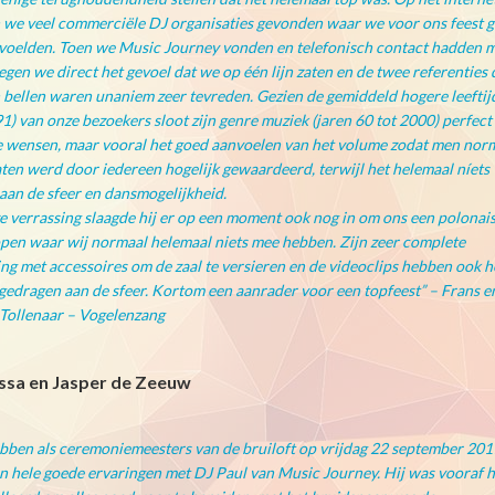
we veel commerciële DJ organisaties gevonden waar we voor ons feest 
j voelden. Toen we Music Journey vonden en telefonisch contact hadden 
egen we direct het gevoel dat we op één lijn zaten en de twee referenties 
bellen waren unaniem zeer tevreden. Gezien de gemiddeld hogere leeftij
91) van onze bezoekers sloot zijn genre muziek (jaren 60 tot 2000) perfect
 wensen, maar vooral het goed aanvoelen van het volume zodat men nor
ten werd door iedereen hogelijk gewaardeerd, terwijl het helemaal níets
aan de sfeer en dansmogelijkheid.
e verrassing slaagde hij er op een moment ook nog in om ons een polonais
open waar wij normaal helemaal niets mee hebben. Zijn zeer complete
ing met accessoires om de zaal te versieren en de videoclips hebben ook h
jgedragen aan de sfeer. Kortom een aanrader voor een topfeest” – Frans e
Tollenaar – Vogelenzang
essa en Jasper de Zeeuw
bben als ceremoniemeesters van de bruiloft op vrijdag 22 september 201
 hele goede ervaringen met DJ Paul van Music Journey. Hij was vooraf h