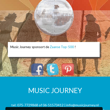
Music Journey sponsort de
Zaanse Top-500
!
MUSIC JOURNEY
tel:
075-7729868
of
06-51573412
|
info@musicjourney.nl