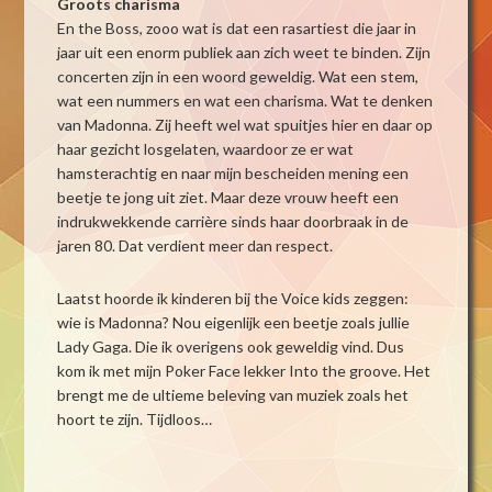
Groots charisma
En the Boss, zooo wat is dat een rasartiest die jaar in
jaar uit een enorm publiek aan zich weet te binden. Zijn
concerten zijn in een woord geweldig. Wat een stem,
wat een nummers en wat een charisma. Wat te denken
van Madonna. Zij heeft wel wat spuitjes hier en daar op
haar gezicht losgelaten, waardoor ze er wat
hamsterachtig en naar mijn bescheiden mening een
beetje te jong uit ziet. Maar deze vrouw heeft een
indrukwekkende carrière sinds haar doorbraak in de
jaren 80. Dat verdient meer dan respect.
Laatst hoorde ik kinderen bij the Voice kids zeggen:
wie is Madonna? Nou eigenlijk een beetje zoals jullie
Lady Gaga. Die ik overigens ook geweldig vind. Dus
kom ik met mijn Poker Face lekker Into the groove. Het
brengt me de ultieme beleving van muziek zoals het
hoort te zijn. Tijdloos…