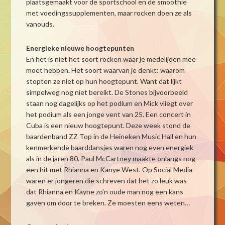
plaatsgemaakt voor de sportschool en de smoothie
met voedingssupplementen, maar rocken doen ze als
vanouds.
Energieke nieuwe hoogtepunten
En het is niet het soort rocken waar je medelijden mee
moet hebben. Het soort waarvan je denkt: waarom
stopten ze niet op hun hoogtepunt. Want dat lijkt
simpelweg nog niet bereikt. De Stones bijvoorbeeld
staan nog dagelijks op het podium en Mick vliegt over
het podium als een jonge vent van 25. Een concert in
Cuba is een nieuw hoogtepunt. Deze week stond de
baardenband ZZ Top in de Heineken Music Hall en hun
kenmerkende baarddansjes waren nog even energiek
als in de jaren 80. Paul McCartney maakte onlangs nog
een hit met Rhianna en Kanye West. Op Social Media
waren er jongeren die schreven dat het zo leuk was
dat Rhianna en Kayne zo’n oude man nog een kans
gaven om door te breken. Ze moesten eens weten…