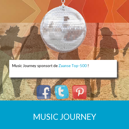
Music Journey sponsort de
Zaanse Top-500
!
MUSIC JOURNEY